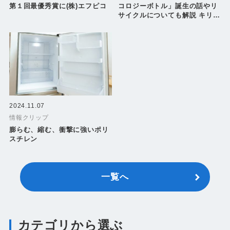
第１回最優秀賞に(株)エフピコ
コロジーボトル」誕生の話やリ
サイクルについても解説 キリン
ビバレッジがホームページ上に
「Ｌｅｔ’ｓ！ ＰＥＣＯＬＯＧ
Ｙ」を開設
2024.11.07
情報クリップ
膨らむ、縮む、衝撃に強いポリ
スチレン
一覧へ
カテゴリから選ぶ